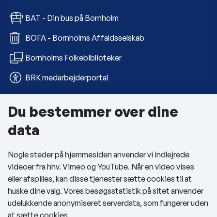
BAT - Din bus på Bornholm
BOFA - Bornholms Affaldsselskab
Bornholms Folkebiblioteker
BRK medarbejderportal
Du bestemmer over dine
Om kommunen
data
Kontakt os
Nogle steder på hjemmesiden anvender vi indlejrede
Telefon- og åbningstider
videoer fra hhv. Vimeo og YouTube. Når en video vises
Tilgængelighedserklæring
eller afspilles, kan disse tjenester sætte cookies til at
huske dine valg. Vores besøgsstatistik på sitet anvender
Privatlivspolitik
udelukkende anonymiseret serverdata, som fungerer uden
at sætte cookies.
Cookies