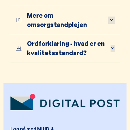
Mere om
omsorgstandplejen​
​Ordforklaring - hvad er en
kvalitetsstandard?​​​
Log på med MitID ⬇︎