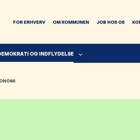
FOR ERHVERV
OM KOMMUNEN
JOB HOS OS
KO
 DEMOKRATI OG INDFLYDELSE
ONOMI