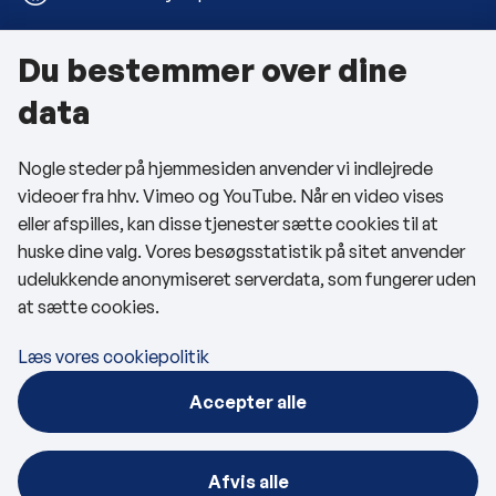
Du bestemmer over dine
Om kommunen
data
Kontakt os
Nogle steder på hjemmesiden anvender vi indlejrede
Telefon- og åbningstider
videoer fra hhv. Vimeo og YouTube. Når en video vises
Tilgængelighedserklæring
eller afspilles, kan disse tjenester sætte cookies til at
huske dine valg. Vores besøgsstatistik på sitet anvender
Privatlivspolitik
udelukkende anonymiseret serverdata, som fungerer uden
at sætte cookies.
Cookies
Læs vores cookiepolitik
Følg os
Accepter alle
BRK på Facebook
BRK på LinkedIn
Afvis alle