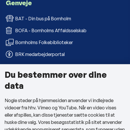
Genveje
BAT - Din bus på Bornholm
BOFA - Bornholms Affaldsselskab
Bornholms Folkebiblioteker
BRK medarbejderportal
Du bestemmer over dine
Om kommunen
data
Kontakt os
Nogle steder på hjemmesiden anvender vi indlejrede
Telefon- og åbningstider
videoer fra hhv. Vimeo og YouTube. Når en video vises
Tilgængelighedserklæring
eller afspilles, kan disse tjenester sætte cookies til at
huske dine valg. Vores besøgsstatistik på sitet anvender
Privatlivspolitik
udelukkende anonymiseret serverdata, som fungerer uden