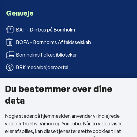
Genveje
BAT - Din bus på Bornholm
BOFA - Bornholms Affaldsselskab
Bornholms Folkebiblioteker
BRK medarbejderportal
Du bestemmer over dine
Om kommunen
data
Kontakt os
Nogle steder på hjemmesiden anvender vi indlejrede
Telefon- og åbningstider
videoer fra hhv. Vimeo og YouTube. Når en video vises
Tilgængelighedserklæring
eller afspilles, kan disse tjenester sætte cookies til at