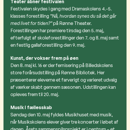
Teater åbner festivalen
Festivalen skydes i gang med Dramaskolens 4.-5.
klasses forestilling
“Nå, hvordan synes du så det går
med livet for tiden?”
på
Rønne Theater
.
Forestillingen har premiere tirsdag den 5. maj,
efterfulgt af skoleforestillinger den 7. og 8. maj samt
en festlig gallaforestilling den 9. maj.
Kunst, der vokser frem på øen
Den 8. maj kl. 16 er der fernisering på Billedskolens
store forårsudstilling på
Rønne Bibliotek
. Her
præsenterer eleverne et farverigt og varieret udvalg
af værker skabt gennem sæsonen. Udstillingen kan
opleves frem til 20. maj.
Musik i fællesskab
Søndag den 10. maj fyldes
Musikhuset
med musik,
når Musikskolens elever giver tre koncerter i løbet af
dagen. Årets sammenspilsprojekt er i centrum – et