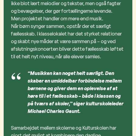
ikke blot lært melodier og tekster, men også fagter
og bevægelser, der gør fortællingerne levende.
Men projektet handler om mere end musik.
Når børn synger sammen, opstår der et særligt
fællesskab. I klasselokalet har det styrket relationer
og skabt nye måder at være sammen på – og ved
afslutningskoncerten bliver dette fællesskab løftet
til et helt nyt niveau, når alle elever samles.
“Musikken kan noget helt særligt. Den
skaber en umiddelbar forbindelse mellem
børnene og giver dem en oplevelse af at
høre til i et fællesskab – både i klassen og
på tværs af skoler,” siger kulturskoleleder
Michael Charles Gaunt.
Samarbejdet mellem skolerne og Kulturskolen har
gjort det muligt at kombinere den daglige