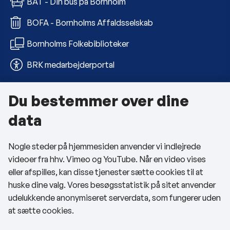
BAT - Din bus på Bornholm
BOFA - Bornholms Affaldsselskab
Bornholms Folkebiblioteker
BRK medarbejderportal
Du bestemmer over dine
Om kommunen
data
Kontakt os
Nogle steder på hjemmesiden anvender vi indlejrede
Telefon- og åbningstider
videoer fra hhv. Vimeo og YouTube. Når en video vises
Tilgængelighedserklæring
eller afspilles, kan disse tjenester sætte cookies til at
huske dine valg. Vores besøgsstatistik på sitet anvender
Privatlivspolitik
udelukkende anonymiseret serverdata, som fungerer uden
at sætte cookies.
Cookies