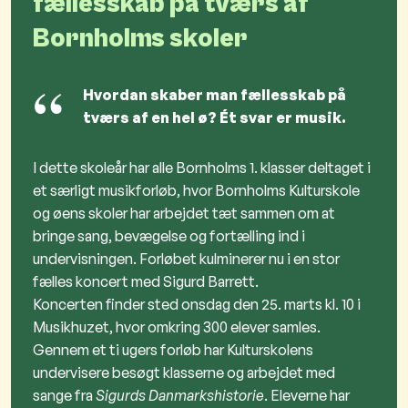
fællesskab på tværs af
Bornholms skoler
Hvordan skaber man fællesskab på
tværs af en hel ø? Ét svar er musik.
I dette skoleår har alle Bornholms 1. klasser deltaget i
et særligt musikforløb, hvor
Bornholms Kulturskole
og øens skoler har arbejdet tæt sammen om at
bringe sang, bevægelse og fortælling ind i
undervisningen. Forløbet kulminerer nu i en stor
fælles koncert med
Sigurd Barrett
.
Koncerten finder sted onsdag den 25. marts kl. 10 i
Musikhuzet
, hvor omkring 300 elever samles.
Gennem et ti ugers forløb har Kulturskolens
undervisere besøgt klasserne og arbejdet med
sange fra
Sigurds Danmarkshistorie
. Eleverne har