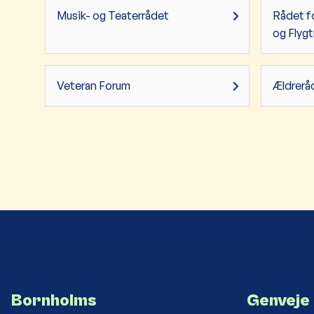
Musik- og Teaterrådet
Rådet fo
og Flyg
Veteran Forum
Ældrerå
Bornholms
Genveje