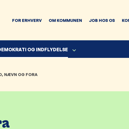
FOR ERHVERV
OM KOMMUNEN
JOB HOS OS
KO
 DEMOKRATI OG INDFLYDELSE
D, NÆVN OG FORA
ra