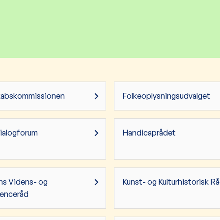
kabskommissionen
Folkeoplysningsudvalget
ialogforum
Handicaprådet
ns Videns- og
Kunst- og Kulturhistorisk R
enceråd