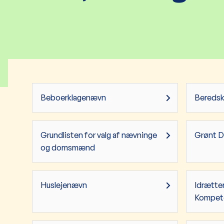
Beboerklagenævn
Bereds
Grundlisten for valg af nævninge
Grønt D
og domsmænd
Huslejenævn
Idrætte
Kompet