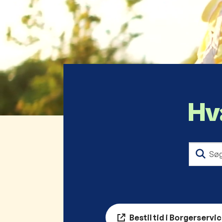
Hv
Bestil tid i Borgerservi