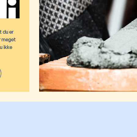
t du er
or meget
u ikke