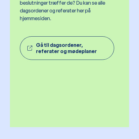
beslutninger træffer de? Du kan se alle
dagsordener og referater her på
hjemmesiden.
Gå til dagsordener,
referater og mødeplaner