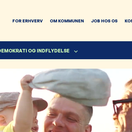
FOR ERHVERV
OM KOMMUNEN
JOB HOS OS
KO
 DEMOKRATI OG INDFLYDELSE