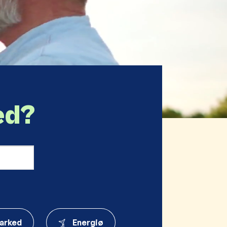
ed?
Søg
arked
Energiø