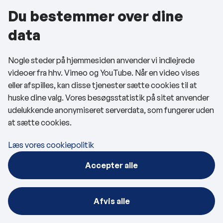
Du bestemmer over dine
data
Nogle steder på hjemmesiden anvender vi indlejrede
videoer fra hhv. Vimeo og YouTube. Når en video vises
FOLKEMØDET
eller afspilles, kan disse tjenester sætte cookies til at
Kig forbi Bornholmerhuset på
huske dine valg. Vores besøgsstatistik på sitet anvender
udelukkende anonymiseret serverdata, som fungerer uden
Kirkepladsen
at sætte cookies.
Publiceret
08-06-2026
Læs vores cookiepolitik
Nyhed
Accepter alle
Gode, blandede bornholmske kræfter inviterer
Folkemødets gæster til aktuelle debatter, der berører både
Afvis alle
Bornholm og resten af landet. I år kan man også lære det
bornholmske sprog at kende. Det hele fo...