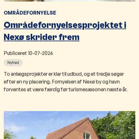
OMRÅDEFORNYELSE
Områdefornyelsesprojektet i
Nexø skrider frem
Publiceret
10-07-2026
Nyhed
To anlægsprojekter er klar til udbud, og et tredje søger
efter en ny placering. Fornyelsen af Nexø by og havn
forventes at være færdig før turismesæsonen næste år.