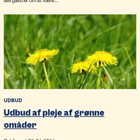
alle gæster om at være...
UDBUD
Udbud af pleje af grønne
omåder