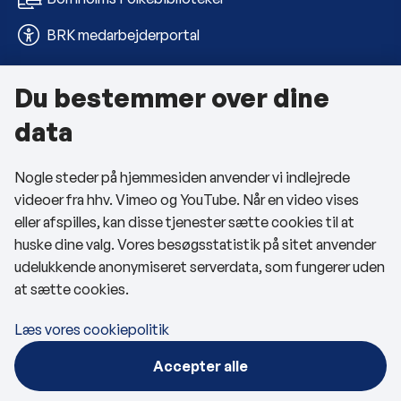
BRK medarbejderportal
Du bestemmer over dine
Om kommunen
data
Kontakt os
Nogle steder på hjemmesiden anvender vi indlejrede
Telefon- og åbningstider
videoer fra hhv. Vimeo og YouTube. Når en video vises
Tilgængelighedserklæring
eller afspilles, kan disse tjenester sætte cookies til at
huske dine valg. Vores besøgsstatistik på sitet anvender
Privatlivspolitik
udelukkende anonymiseret serverdata, som fungerer uden
at sætte cookies.
Cookies
Læs vores cookiepolitik
Følg os
Accepter alle
BRK på Facebook