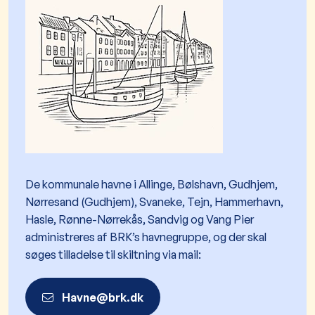
De kommunale havne i Allinge, Bølshavn, Gudhjem,
Nørresand (Gudhjem), Svaneke, Tejn, Hammerhavn,
Hasle, Rønne-Nørrekås, Sandvig og Vang Pier
administreres af BRK’s havnegruppe, og der skal
søges tilladelse til skiltning via mail:
Havne@brk.dk