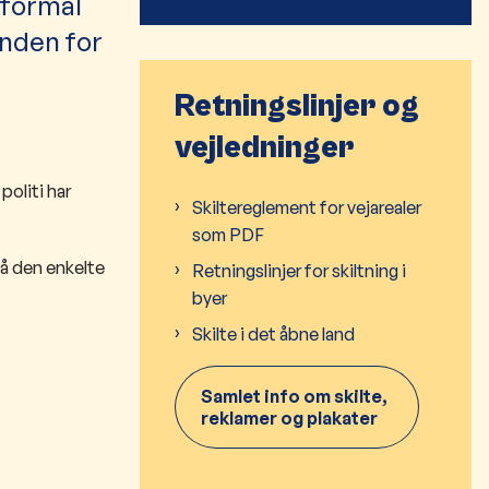
 formål
inden for
Retningslinjer og
vejledninger
politi har
Skiltereglement for vejarealer
som PDF
på den enkelte
Retningslinjer for skiltning i
byer
Skilte i det åbne land
Samlet info om skilte,
reklamer og plakater