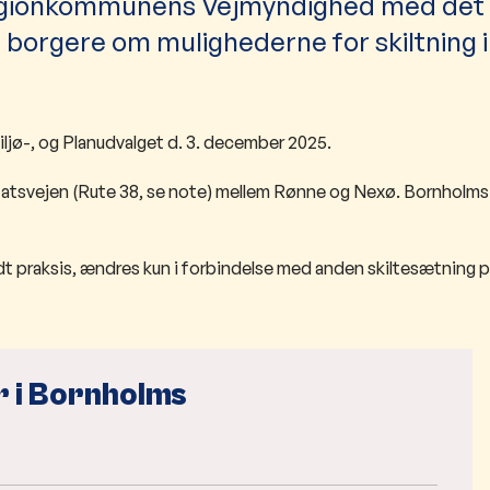
Regionkommunens Vejmyndighed med det
 borgere om mulighederne for skiltning 
ljø-, og Planudvalget d. 3. december 2025.
statsvejen (Rute 38, se note) mellem Rønne og Nexø. Bornholms 
endt praksis, ændres kun i forbindelse med anden skiltesætning 
r i Bornholms