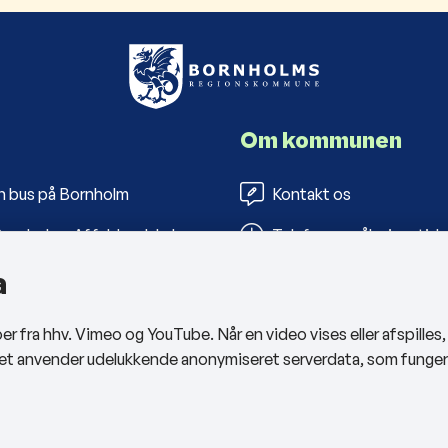
Om kommunen
n bus på Bornholm
Kontakt os
ornholms Affaldsselskab
Telefon- og åbningstide
a
s Folkebiblioteker
Tilgængelighedserklæri
arbejderportal
Privatlivspolitik
 fra hhv. Vimeo og YouTube. Når en video vises eller afspilles
Cookies
sitet anvender udelukkende anonymiseret serverdata, som funge