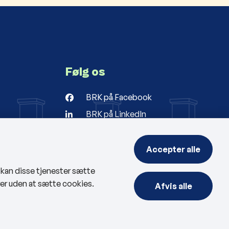
Følg os
BRK på Facebook
BRK på LinkedIn
r
ng
Accepter alle
, kan disse tjenester sætte
rer uden at sætte cookies.
Afvis alle