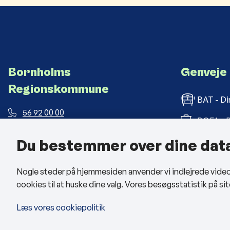
Bornholms
Genveje
Regionskommune
BAT - Di
56 92 00 00
BOFA - B
post@brk.dk
Du bestemmer over dine dat
Bornholm
Landemærket 26, 3700 Rønne
CVR: 26 69 63 48
BRK med
Nogle steder på hjemmesiden anvender vi indlejrede videoer
cookies til at huske dine valg. Vores besøgsstatistik på 
Man - tors: kl. 09:00 - 14:00
Fre: kl. 09:00 - 12:00
Læs vores cookiepolitik