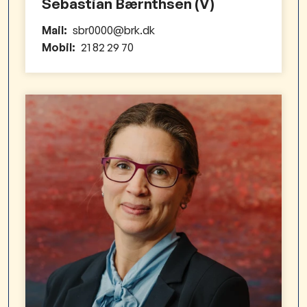
Sebastian Bærnthsen (V)
Mail:
sbr0000@brk.dk
Mobil:
21 82 29 70