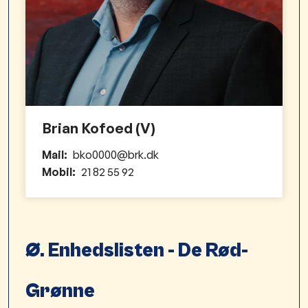
Brian Kofoed (V)
Mail:
bko0000@brk.dk
Mobil:
21 82 55 92
Ø. Enhedslisten - De Rød-
Grønne