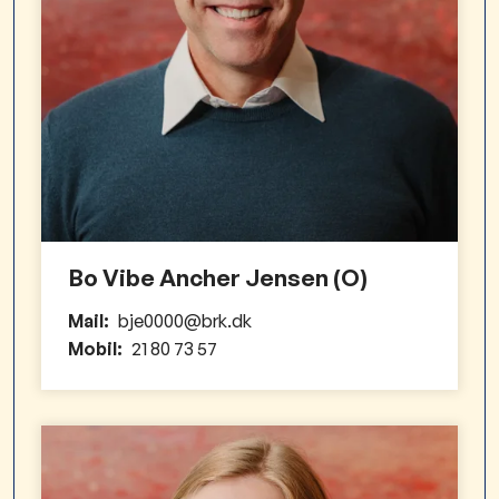
Bo Vibe Ancher Jensen (O)
Mail:
bje0000@brk.dk
Mobil:
21 80 73 57