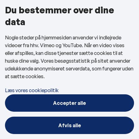
Du bestemmer over dine
data
Helle Munk Ravnborg (Ø)
Nogle steder på hjemmesiden anvender vi indlejrede
Mail:
Helle.Munk.Ravnborg@brk.dk
videoer fra hhv. Vimeo og YouTube. Når en video vises
Mobil:
25 47 16 57
eller afspilles, kan disse tjenester sætte cookies til at
huske dine valg. Vores besøgsstatistik på sitet anvender
udelukkende anonymiseret serverdata, som fungerer uden
at sætte cookies.
Løsgænger
Læs vores cookiepolitik
Accepter alle
Afvis alle