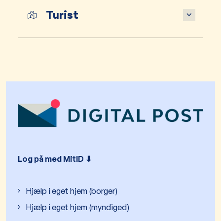
Turist
Log på med MitID ⬇︎
Hjælp i eget hjem (borger)
Hjælp i eget hjem (myndiged)