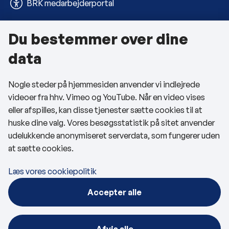
BRK medarbejderportal
Du bestemmer over dine
Om kommunen
data
Kontakt os
Nogle steder på hjemmesiden anvender vi indlejrede
Telefon- og åbningstider
videoer fra hhv. Vimeo og YouTube. Når en video vises
Tilgængelighedserklæring
eller afspilles, kan disse tjenester sætte cookies til at
huske dine valg. Vores besøgsstatistik på sitet anvender
Privatlivspolitik
udelukkende anonymiseret serverdata, som fungerer uden
at sætte cookies.
Cookies
Læs vores cookiepolitik
Følg os
Accepter alle
BRK på Facebook
BRK på LinkedIn