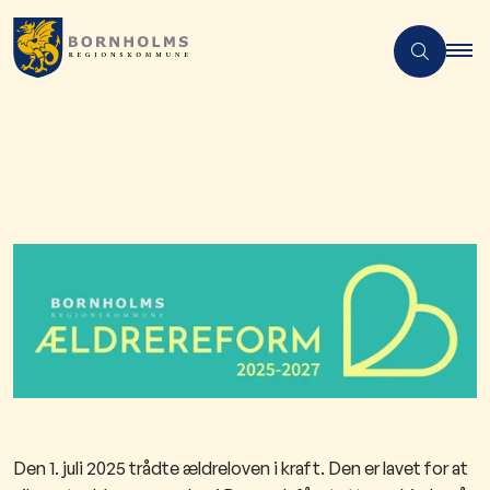
Den 1. juli 2025 trådte ældreloven i kraft. Den er lavet for at