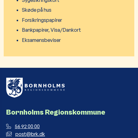
Skøde på hus
Forsikringspapirer
Bankpapirer, Visa/Dankort
Eksamensbeviser
Bornholms Regionskommune
56 92 00 00
post@brk.dk