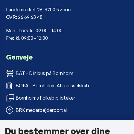
Landemærket 26, 3700 Rønne
CVR: 26 69 63 48
Man - tors: kl. 09:00 - 14:00
Fre: kl. 09:00 - 12:00
Genveje
BAT - Din bus på Bornholm
BOFA - Bornholms Affaldsselskab
Bornholms Folkebiblioteker
BRK medarbejderportal
Du bestemmer over dine
Om kommunen