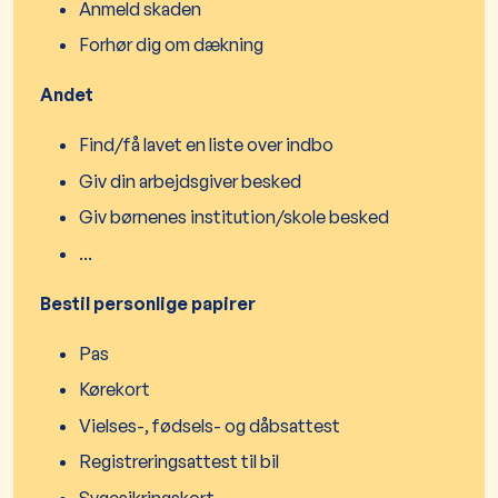
Anmeld skaden
Forhør dig om dækning
Andet
Find/få lavet en liste over indbo
Giv din arbejdsgiver besked
Giv børnenes institution/skole besked
...
Bestil personlige papirer
Pas
Kørekort
Vielses-, fødsels- og dåbsattest
Registreringsattest til bil
Sygesikringskort