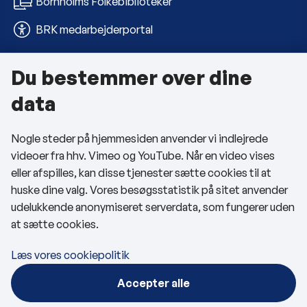
Bornholms Folkebiblioteker
BRK medarbejderportal
Du bestemmer over dine
Om kommunen
data
Kontakt os
Nogle steder på hjemmesiden anvender vi indlejrede
Telefon- og åbningstider
videoer fra hhv. Vimeo og YouTube. Når en video vises
Tilgængelighedserklæring
eller afspilles, kan disse tjenester sætte cookies til at
huske dine valg. Vores besøgsstatistik på sitet anvender
Privatlivspolitik
udelukkende anonymiseret serverdata, som fungerer uden
at sætte cookies.
Cookies
Læs vores cookiepolitik
Følg os
Accepter alle
BRK på Facebook