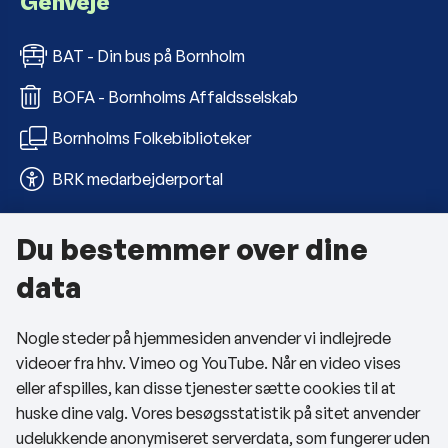
Genveje
BAT - Din bus på Bornholm
BOFA - Bornholms Affaldsselskab
Bornholms Folkebiblioteker
BRK medarbejderportal
Du bestemmer over dine
Om kommunen
data
Kontakt os
Nogle steder på hjemmesiden anvender vi indlejrede
Telefon- og åbningstider
videoer fra hhv. Vimeo og YouTube. Når en video vises
Tilgængelighedserklæring
eller afspilles, kan disse tjenester sætte cookies til at
huske dine valg. Vores besøgsstatistik på sitet anvender
Privatlivspolitik
udelukkende anonymiseret serverdata, som fungerer uden