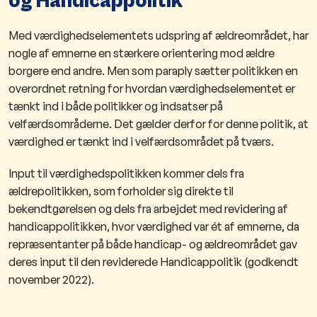
og Handicappolitik
Med værdighedselementets udspring af ældreområdet, har
nogle af emnerne en stærkere orientering mod ældre
borgere end andre. Men som paraply sætter politikken en
overordnet retning for hvordan værdighedselementet er
tænkt ind i både politikker og indsatser på
velfærdsområderne. Det gælder derfor for denne politik, at
værdighed er tænkt ind i velfærdsområdet på tværs.
Input til værdighedspolitikken kommer dels fra
ældrepolitikken, som forholder sig direkte til
bekendtgørelsen og dels fra arbejdet med revidering af
handicappolitikken, hvor værdighed var ét af emnerne, da
repræsentanter på både handicap- og ældreområdet gav
deres input til den reviderede Handicappolitik (godkendt
november 2022).