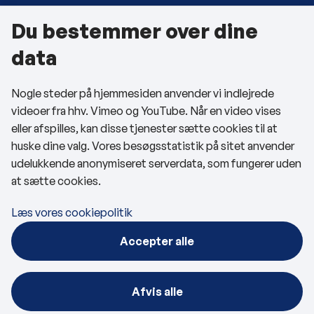
Du bestemmer over dine
Om kommunen
data
Kontakt os
Nogle steder på hjemmesiden anvender vi indlejrede
Telefon- og åbningstider
videoer fra hhv. Vimeo og YouTube. Når en video vises
Tilgængelighedserklæring
eller afspilles, kan disse tjenester sætte cookies til at
huske dine valg. Vores besøgsstatistik på sitet anvender
Privatlivspolitik
udelukkende anonymiseret serverdata, som fungerer uden
at sætte cookies.
Cookies
Læs vores cookiepolitik
Følg os
Accepter alle
BRK på Facebook
BRK på LinkedIn
Afvis alle