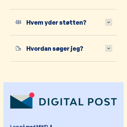
Hvem yder støtten?
Hvordan søger jeg?
Log på med MitID ⬇︎