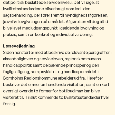
det politisk besluttede serviceniveau. Det vil sige, at
kvalitetsstandarderne bliver brugt som led i den
sagsbehandling, der fører frem til myndighedsafgørelsen,
jævnfør lovgivningen på området. Afgørelsen vil dog altid
blive lavet med udgangspunkt i gældende lovgivning og
praksis, samt i en konkret og individuel vurdering.
Læsevejledning
Siden her starter med at beskrive de relevante paragraffer i
almenboligloven og serviceloven, regionskommunens
handicappolitik samt de bærende principper og den
faglige tilgang, som psykiatri- og handicapområdet i
Bornholms Regionskommune arbejder ud fra. Herefter
beskriver det emner omhandlende visitation, samt en kort
oversigt over de to former for botilbud man kan blive
visiteret til. Til slut kommer de to kvalitetsstandarder hver
for sig.