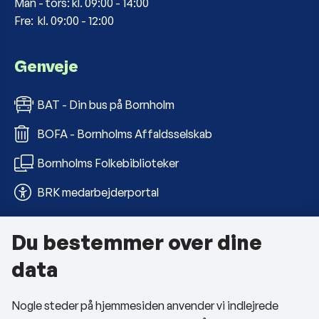
Man - tors: kl. 09:00 - 14:00
Fre: kl. 09:00 - 12:00
Genveje
BAT - Din bus på Bornholm
BOFA - Bornholms Affaldsselskab
Bornholms Folkebiblioteker
BRK medarbejderportal
Du bestemmer over dine
Om kommunen
data
Kontakt os
Nogle steder på hjemmesiden anvender vi indlejrede
Telefon- og åbningstider