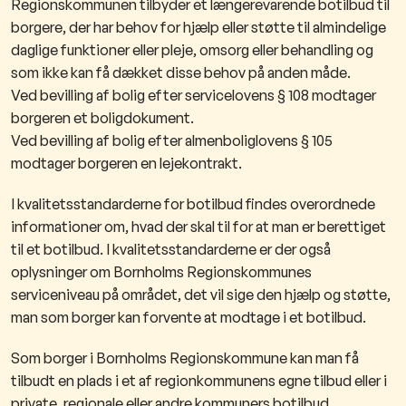
Regionskommunen tilbyder et længerevarende botilbud til
borgere, der har behov for hjælp eller støtte til almindelige
daglige funktioner eller pleje, omsorg eller behandling og
som ikke kan få dækket disse behov på anden måde.
Ved bevilling af bolig efter servicelovens § 108 modtager
borgeren et boligdokument.
Ved bevilling af bolig efter almenboliglovens § 105
modtager borgeren en lejekontrakt.
I kvalitetsstandarderne for botilbud findes overordnede
informationer om, hvad der skal til for at man er berettiget
til et botilbud. I kvalitetsstandarderne er der også
oplysninger om Bornholms Regionskommunes
serviceniveau på området, det vil sige den hjælp og støtte,
man som borger kan forvente at modtage i et botilbud.
Som borger i Bornholms Regionskommune kan man få
tilbudt en plads i et af regionkommunens egne tilbud eller i
private, regionale eller andre kommuners botilbud.