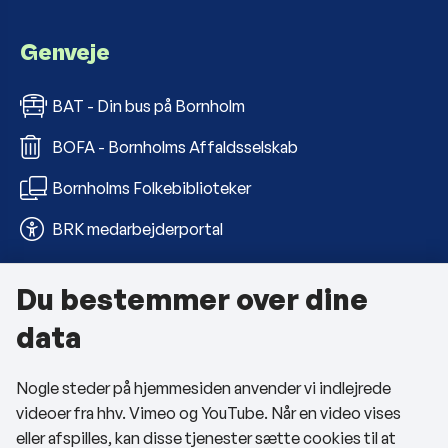
Genveje
BAT - Din bus på Bornholm
BOFA - Bornholms Affaldsselskab
Bornholms Folkebiblioteker
BRK medarbejderportal
Du bestemmer over dine
Om kommunen
data
Kontakt os
Nogle steder på hjemmesiden anvender vi indlejrede
Telefon- og åbningstider
videoer fra hhv. Vimeo og YouTube. Når en video vises
Tilgængelighedserklæring
eller afspilles, kan disse tjenester sætte cookies til at