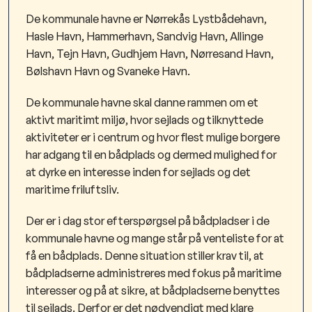
De kommunale havne er Nørrekås Lystbådehavn,
Hasle Havn, Hammerhavn, Sandvig Havn, Allinge
Havn, Tejn Havn, Gudhjem Havn, Nørresand Havn,
Bølshavn Havn og Svaneke Havn.
De kommunale havne skal danne rammen om et
aktivt maritimt miljø, hvor sejlads og tilknyttede
aktiviteter er i centrum og hvor flest mulige borgere
har adgang til en bådplads og dermed mulighed for
at dyrke en interesse inden for sejlads og det
maritime friluftsliv.
Der er i dag stor efterspørgsel på bådpladser i de
kommunale havne og mange står på venteliste for at
få en bådplads. Denne situation stiller krav til, at
bådpladserne administreres med fokus på maritime
interesser og på at sikre, at bådpladserne benyttes
til sejlads. Derfor er det nødvendigt med klare