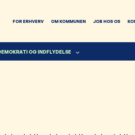
FOR ERHVERV
OM KOMMUNEN
JOB HOS OS
KO
 DEMOKRATI OG INDFLYDELSE