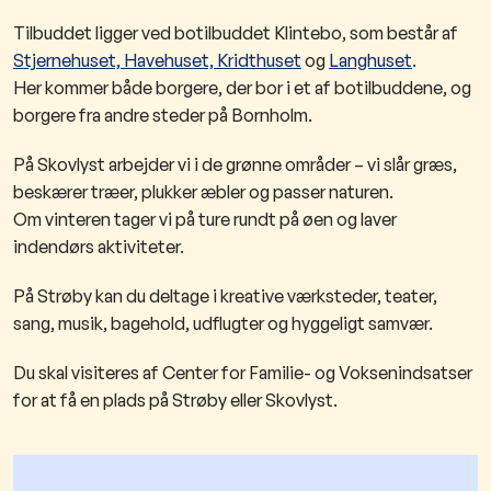
Tilbuddet ligger ved botilbuddet Klintebo, som består af
Stjernehuset, Havehuset, Kridthuset
og
Langhuset
.
Her kommer både borgere, der bor i et af botilbuddene, og
borgere fra andre steder på Bornholm.
På Skovlyst arbejder vi i de grønne områder – vi slår græs,
beskærer træer, plukker æbler og passer naturen.
Om vinteren tager vi på ture rundt på øen og laver
indendørs aktiviteter.
På Strøby kan du deltage i kreative værksteder, teater,
sang, musik, bagehold, udflugter og hyggeligt samvær.
Du skal visiteres af Center for Familie- og Voksenindsatser
for at få en plads på Strøby eller Skovlyst.