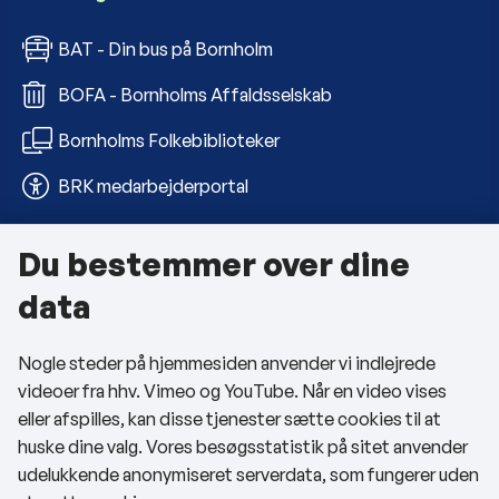
BAT - Din bus på Bornholm
BOFA - Bornholms Affaldsselskab
Bornholms Folkebiblioteker
BRK medarbejderportal
Du bestemmer over dine
Om kommunen
data
Kontakt os
Nogle steder på hjemmesiden anvender vi indlejrede
Telefon- og åbningstider
videoer fra hhv. Vimeo og YouTube. Når en video vises
Tilgængelighedserklæring
eller afspilles, kan disse tjenester sætte cookies til at
huske dine valg. Vores besøgsstatistik på sitet anvender
Privatlivspolitik
udelukkende anonymiseret serverdata, som fungerer uden