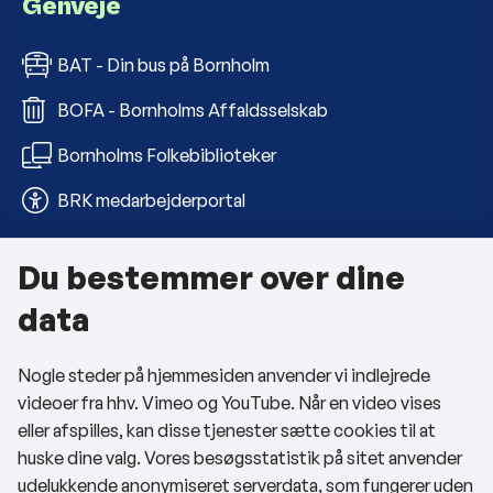
Genveje
BAT - Din bus på Bornholm
BOFA - Bornholms Affaldsselskab
Bornholms Folkebiblioteker
BRK medarbejderportal
Du bestemmer over dine
Om kommunen
data
Kontakt os
Nogle steder på hjemmesiden anvender vi indlejrede
Telefon- og åbningstider
videoer fra hhv. Vimeo og YouTube. Når en video vises
Tilgængelighedserklæring
eller afspilles, kan disse tjenester sætte cookies til at
huske dine valg. Vores besøgsstatistik på sitet anvender
Privatlivspolitik
udelukkende anonymiseret serverdata, som fungerer uden