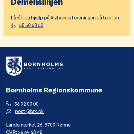
Demenslinjen
Få råd og hjælp på Alzheimerforeningen på
telefon
58 50 58 50
Bornholms Regionskommune
56 92 00 00
post@brk.dk
Landemærket 26, 3700 Rønne
CVR: 26 69 63 48