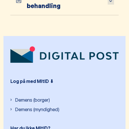
behandling
Log på med MitID ⬇︎
Demens (borger)
Demens (myndighed)
Har du ikke MitID?