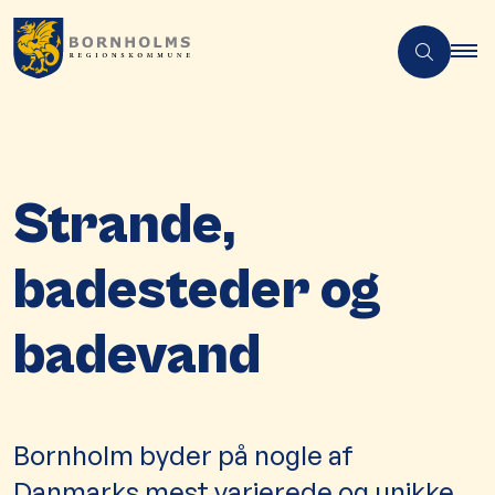
Strande,
badesteder og
badevand
Bornholm byder på nogle af
Danmarks mest varierede og unikke