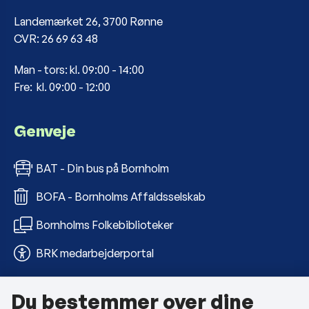
Landemærket 26, 3700 Rønne
CVR: 26 69 63 48
Man - tors: kl. 09:00 - 14:00
Fre: kl. 09:00 - 12:00
Genveje
BAT - Din bus på Bornholm
BOFA - Bornholms Affaldsselskab
Bornholms Folkebiblioteker
BRK medarbejderportal
Du bestemmer over dine
Om kommunen