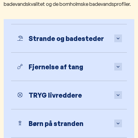
badevandskvalitet og de bornholmske badevandsprofiler.
Strande og badesteder
Fjernelse af tang
TRYG livreddere
Børn på stranden