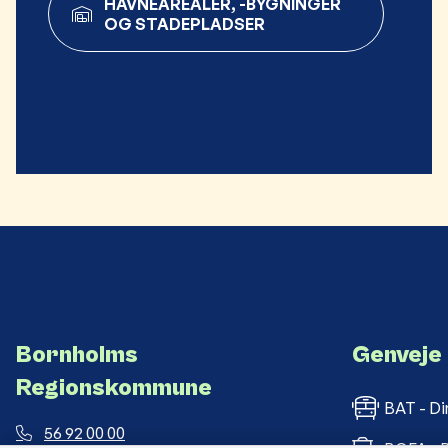
HAVNEAREALER, -BYGNINGER
OG STADEPLADSER
Bornholms
Genveje
Regionskommune
BAT - Di
56 92 00 00