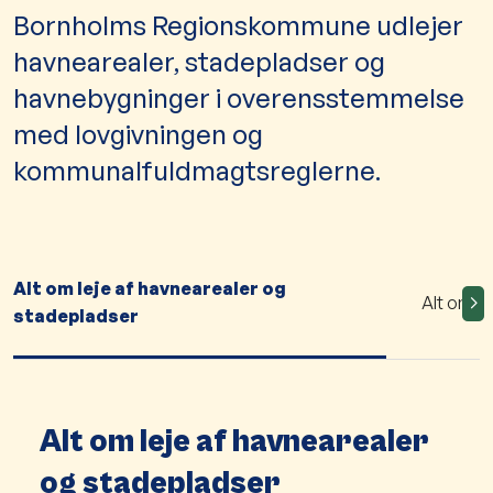
Bornholms Regionskommune udlejer
havnearealer, stadepladser og
havnebygninger i overensstemmelse
med lovgivningen og
kommunalfuldmagtsreglerne.
Alt om leje af havnearealer og
Alt om l
stadepladser
Alt om leje af havnearealer
og stadepladser