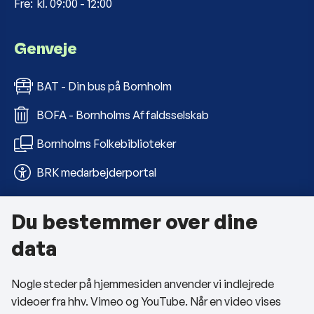
Fre: kl. 09:00 - 12:00
Genveje
BAT - Din bus på Bornholm
BOFA - Bornholms Affaldsselskab
Bornholms Folkebiblioteker
BRK medarbejderportal
Du bestemmer over dine
Om kommunen
data
Kontakt os
Nogle steder på hjemmesiden anvender vi indlejrede
Telefon- og åbningstider
videoer fra hhv. Vimeo og YouTube. Når en video vises