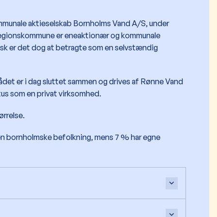
ommunale aktieselskab Bornholms Vand A/S, under
Regionskommune er eneaktionær og kommunale
idisk er det dog at betragte som en selvstændig
det er i dag sluttet sammen og drives af Rønne Vand
atus som en privat virksomhed.
ørrelse.
den bornholmske befolkning, mens 7 % har egne