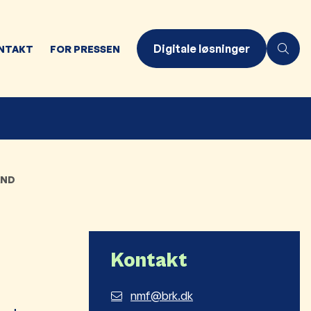
Digitale løsninger
NTAKT
FOR PRESSEN
AND
Kontakt
nmf@brk.dk