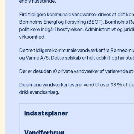
end 9 husstande.
Fire tidligere kommunale vandværker drives af det k
Bornholms Energi og Forsyning (BEOF). Bornholms 
politikere indgår i bestyrelsen. Administrativt og jur
virksomhed.
De tre tidligere kommunale vandværker fra Rønneområ
og Varme A/S. Dette selskab er helt udskilt og har st
Der er desuden 10 private vandværker af varierende st
De almene vandværker leverer vand til over 93 % af 
drikkevandsanlæg.
Indsatsplaner
Vandforbrug