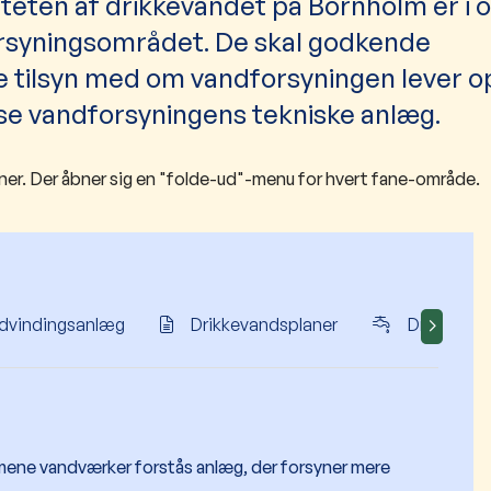
iteten af drikkevandet på Bornholm er i 
syningsområdet. De skal godkende
 tilsyn med om vandforsyningen lever op 
ilse vandforsyningens tekniske anlæg.
mner. Der åbner sig en "folde-ud"-menu for hvert fane-område.
ndvindingsanlæg
Drikkevandsplaner
Drikkevand
almene vandværker forstås anlæg, der forsyner mere