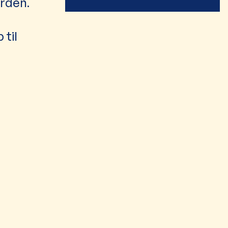
orden.
til
skvalitet
Drikkevandsbeskyttelse