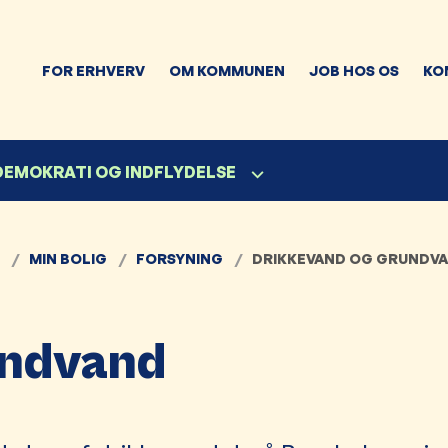
FOR ERHVERV
OM KOMMUNEN
JOB HOS OS
KO
 DEMOKRATI OG INDFLYDELSE
MIN BOLIG
FORSYNING
DRIKKEVAND OG GRUNDV
undvand