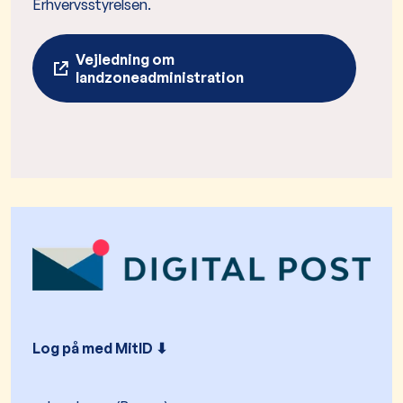
Erhvervsstyrelsen.
Vejledning om
landzoneadministration
Log på med MitID ⬇︎