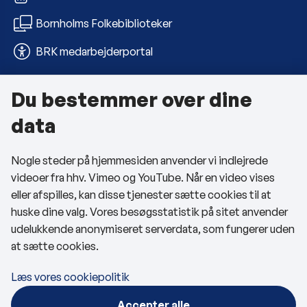
Bornholms Folkebiblioteker
BRK medarbejderportal
Du bestemmer over dine
Om kommunen
data
Kontakt os
Nogle steder på hjemmesiden anvender vi indlejrede
Telefon- og åbningstider
videoer fra hhv. Vimeo og YouTube. Når en video vises
Tilgængelighedserklæring
eller afspilles, kan disse tjenester sætte cookies til at
huske dine valg. Vores besøgsstatistik på sitet anvender
Privatlivspolitik
udelukkende anonymiseret serverdata, som fungerer uden
at sætte cookies.
Cookies
Læs vores cookiepolitik
Følg os
Accepter alle