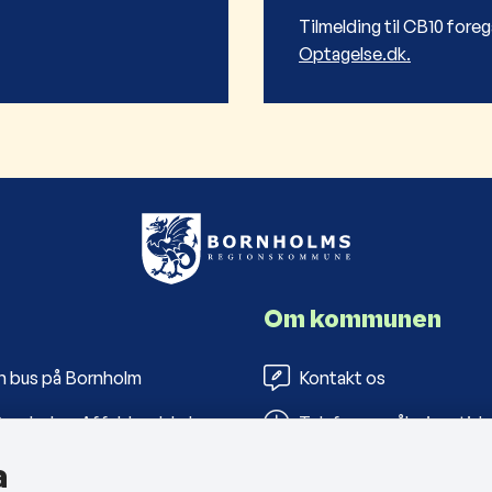
Tilmelding til CB10 foreg
Optagelse.dk.
Om kommunen
n bus på Bornholm
Kontakt os
ornholms Affaldsselskab
Telefon- og åbningstide
a
s Folkebiblioteker
Tilgængelighedserklæri