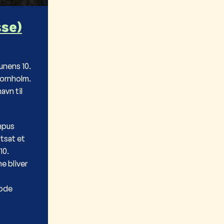
sse)
unens 10.
Bornholm.
avn til
mpus
tsat et
10.
ne bliver
gode