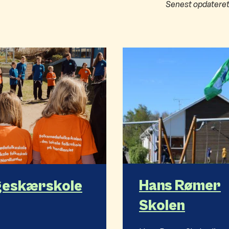
Senest opdatere
Hans Rømer
geskærskole
Skolen