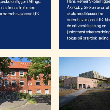
Hans Rømer Skolen ligger
skolen ligger i Allinge.
Åkirkeby. Skolen er en a
r en almen skole med
skole med klasser fra
ra børnehaveklasse til 9.
børnehaveklasse til 9. kl
én erhversklasse og en
juniormesterlæreordnin
fokus på praktisk læring.