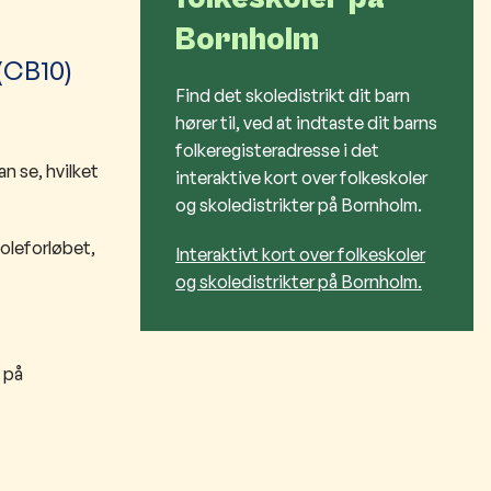
Bornholm
(CB10)
Find det skoledistrikt dit barn
hører til, ved at indtaste dit barns
folkeregisteradresse i det
an se, hvilket
interaktive kort over folkeskoler
og skoledistrikter på Bornholm.
koleforløbet,
Interaktivt kort over folkeskoler
og skoledistrikter på Bornholm.
 på