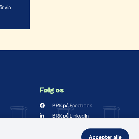
år via
Følg os
BRK på Facebook
BRK på LinkedIn
r
ng
Accepter alle