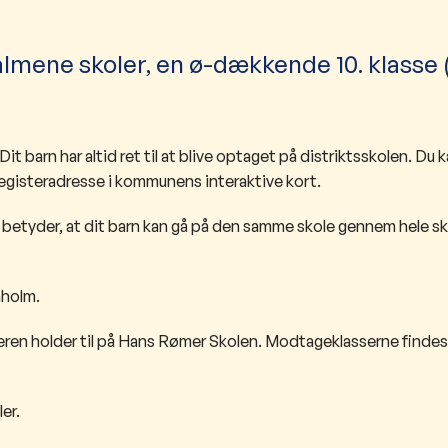
ene skoler, en ø-dækkende 10. klasse 
t barn har altid ret til at blive optaget på distriktsskolen. Du k
keregisteradresse i kommunens interaktive kort.
t betyder, at dit barn kan gå på den samme skole gennem hele s
nholm.
æren holder til på Hans Rømer Skolen. Modtageklasserne findes
er.