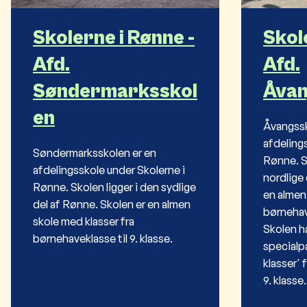
Skolerne i Rønne -
Skol
Afd.
Afd.
Søndermarksskol
Åvan
en
Åvangssk
afdeling
Søndermarksskolen er en
Rønne. Sk
afdelingsskole under Skolerne i
nordlige 
Rønne. Skolen ligger i den sydlige
en almen
del af Rønne. Skolen er en almen
børnehave
skole med klasser fra
Skolen h
børnehaveklasse til 9. klasse.
specialp
klasser' 
9. klasse.