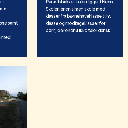
 i
Paradisbakkeskolen ligger i Nexø.
lmen
Skolen er en almen skole med
klasser fra børnehaveklasse til 9.
asse samt
klasse og modtageklasser for
børn, der endnu ikke taler dansk.
g med