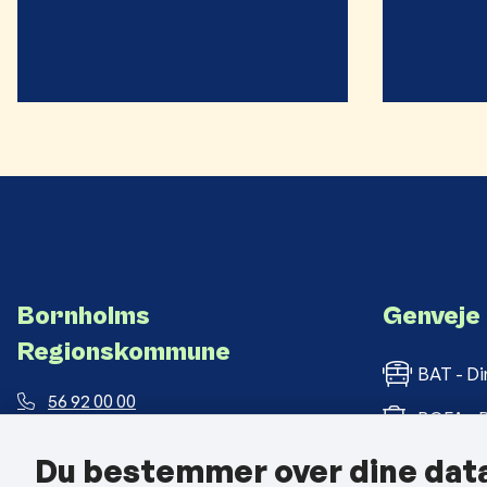
Bornholms
Genveje
Regionskommune
BAT - Di
56 92 00 00
BOFA - B
post@brk.dk
Du bestemmer over dine dat
Bornholm
Landemærket 26, 3700 Rønne