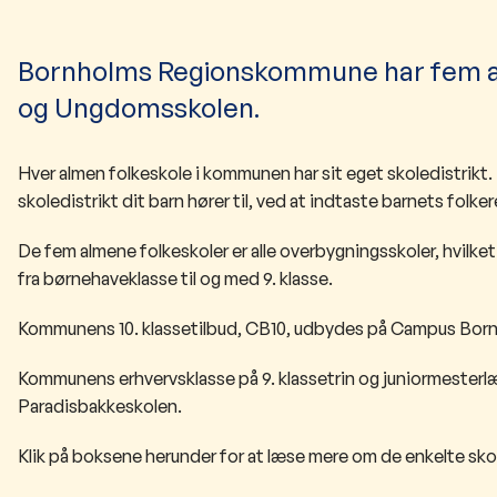
Bornholms Regionskommune har fem alm
og Ungdomsskolen.
Hver almen folkeskole i kommunen har sit eget skoledistrikt. Di
skoledistrikt dit barn hører til, ved at indtaste barnets fol
De fem almene folkeskoler er alle overbygningsskoler, hvilke
fra børnehaveklasse til og med 9. klasse.
Kommunens 10. klassetilbud, CB10, udbydes på Campus Bor
Kommunens erhvervsklasse på 9. klassetrin og juniormesterl
Paradisbakkeskolen.
Klik på boksene herunder for at læse mere om de enkelte skol