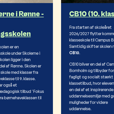
erne i Rønne -
CB10 (10. kla
Fra starten af skoleåret
gsskolen
2026/2027 flytter komm
klasseskole til Campus 
Samtidig skifter skolen n
olen er en
CB10
.
sskole under Skolerne i
olen ligger i den
CB10 bliver en del af Ca
del af Rønne. Skolen er
Bornholm og tilbyder for
 skole med klasser fra
fagligt og socialt stærkt 
klasse til 9. klasse.
klassetilbud, hvor elever
ar også et
en del af et inspirerende
ædagogisk tilbud 'Fokus
uddannelsesmiljø med 
fra børnehaveklassen til
muligheder for videre
uddannelse.