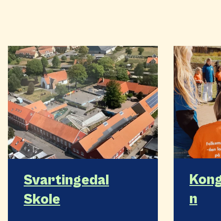
Kon
Svartingedal
n
Skole