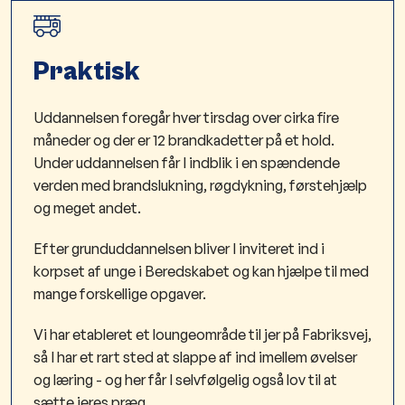
Praktisk
Uddannelsen foregår hver tirsdag over cirka fire
måneder og der er 12 brandkadetter på et hold.
Under uddannelsen får I indblik i en spændende
verden med brandslukning, røgdykning, førstehjælp
og meget andet.
Efter grunduddannelsen bliver I inviteret ind i
korpset af unge i Beredskabet og kan hjælpe til med
mange forskellige opgaver.
Vi har etableret et loungeområde til jer på Fabriksvej,
så I har et rart sted at slappe af ind imellem øvelser
og læring - og her får I selvfølgelig også lov til at
sætte jeres præg.