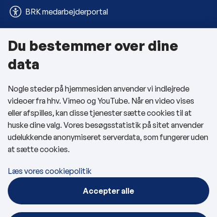
BRK medarbejderportal
Du bestemmer over dine
Om kommunen
data
Kontakt os
Nogle steder på hjemmesiden anvender vi indlejrede
Telefon- og åbningstider
videoer fra hhv. Vimeo og YouTube. Når en video vises
Tilgængelighedserklæring
eller afspilles, kan disse tjenester sætte cookies til at
huske dine valg. Vores besøgsstatistik på sitet anvender
Privatlivspolitik
udelukkende anonymiseret serverdata, som fungerer uden
at sætte cookies.
Cookies
Læs vores cookiepolitik
Følg os
Accepter alle
BRK på Facebook