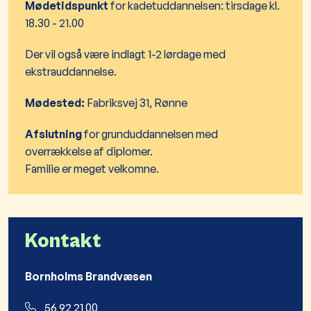
Mødetidspunkt
for kadetuddannelsen: tirsdage kl.
18.30 - 21.00
Der vil også være indlagt 1-2 lørdage med
ekstrauddannelse.
Mødested:
Fabriksvej 31, Rønne​
Afslutning
for grunduddannelsen med
overrækkelse af diplomer.
Familie er meget velkomne.
Kontakt
Bornholms Brandvæsen
56 92 21 00