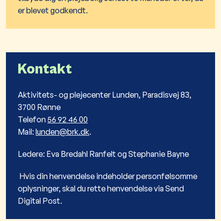
er blevet godkendt.
Kontakt
Aktivitets- og plejecenter Lunden, Paradisvej 83,
3700 Rønne
Telefon
56 92 46 00
Mail:
lunden@brk.dk
.
Ledere: ​Eva Bredahl Ranfelt og Stephanie Bayne
Hvis din henvendelse indeholder personfølsomme
oplysninger, skal du rette henvendelse via Send
Digital Post.