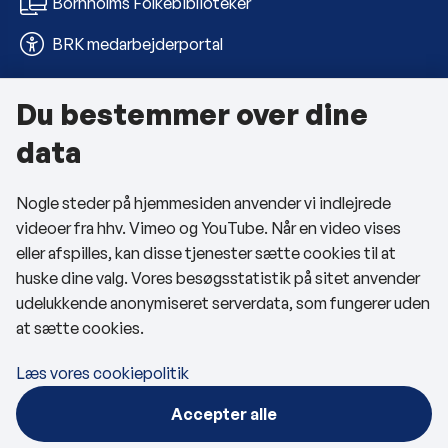
Bornholms Folkebiblioteker
BRK medarbejderportal
Du bestemmer over dine
Om kommunen
data
Kontakt os
Nogle steder på hjemmesiden anvender vi indlejrede
Telefon- og åbningstider
videoer fra hhv. Vimeo og YouTube. Når en video vises
Tilgængelighedserklæring
eller afspilles, kan disse tjenester sætte cookies til at
huske dine valg. Vores besøgsstatistik på sitet anvender
Privatlivspolitik
udelukkende anonymiseret serverdata, som fungerer uden
at sætte cookies.
Cookies
Læs vores cookiepolitik
Følg os
Accepter alle
BRK på Facebook