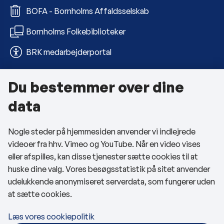
BOFA - Bornholms Affaldsselskab
Bornholms Folkebiblioteker
BRK medarbejderportal
Du bestemmer over dine
Om kommunen
data
Kontakt os
Nogle steder på hjemmesiden anvender vi indlejrede
Telefon- og åbningstider
videoer fra hhv. Vimeo og YouTube. Når en video vises
Tilgængelighedserklæring
eller afspilles, kan disse tjenester sætte cookies til at
huske dine valg. Vores besøgsstatistik på sitet anvender
Privatlivspolitik
udelukkende anonymiseret serverdata, som fungerer uden
at sætte cookies.
Cookies
Læs vores cookiepolitik