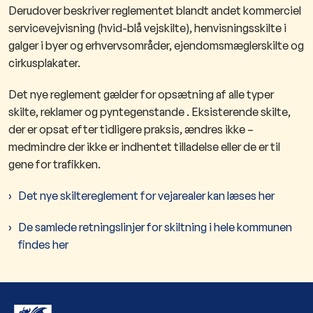
Derudover beskriver reglementet blandt andet kommerciel
servicevejvisning (hvid-blå vejskilte), henvisningsskilte i
galger i byer og erhvervsområder, ejendomsmæglerskilte og
cirkusplakater.
Det nye reglement gælder for opsætning af alle typer
skilte, reklamer og pyntegenstande . Eksisterende skilte,
der er opsat efter tidligere praksis, ændres ikke –
medmindre der ikke er indhentet tilladelse eller de er til
gene for trafikken.
Det nye skiltereglement for vejarealer kan læses her
De samlede retningslinjer for skiltning i hele kommunen
findes her