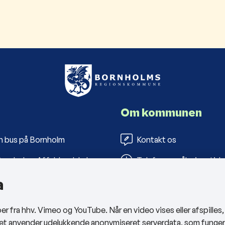
Om kommunen
n bus på Bornholm
Kontakt os
ornholms Affaldsselskab
Telefon- og åbningstide
a
s Folkebiblioteker
Tilgængelighedserklæri
arbejderportal
Privatlivspolitik
 fra hhv. Vimeo og YouTube. Når en video vises eller afspilles
Cookies
sitet anvender udelukkende anonymiseret serverdata, som funge