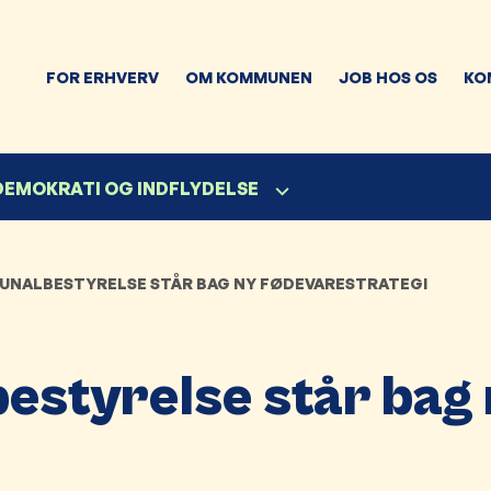
FOR ERHVERV
OM KOMMUNEN
JOB HOS OS
KO
 DEMOKRATI OG INDFLYDELSE
NALBESTYRELSE STÅR BAG NY FØDEVARESTRATEGI
styrelse står bag 