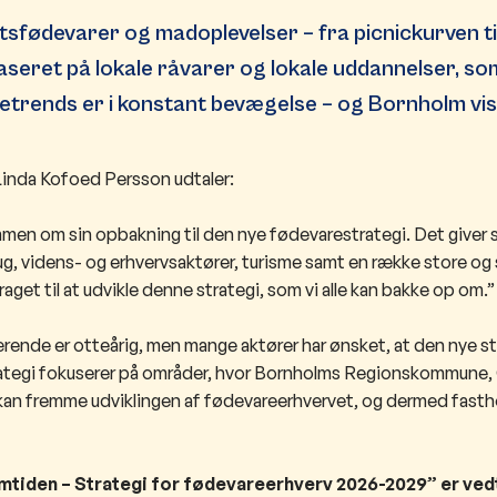
tsfødevarer og madoplevelser – fra picnickurven ti
seret på lokale råvarer og lokale uddannelser, s
etrends er i konstant bevægelse – og Bornholm vise
Linda Kofoed Persson udtaler:
men om sin opbakning til den nye fødevarestrategi. Det giver 
ug, videns- og erhvervsaktører, turisme samt en række store og
aget til at udvikle denne strategi, som vi alle kan bakke op om.
rende er otteårig, men mange aktører har ønsket, at den nye st
rategi fokuserer på områder, hvor Bornholms Regionskommune
an fremme udviklingen af fødevareerhvervet, og dermed fasth
emtiden – Strategi for fødevareerhverv 2026-2029” er ved