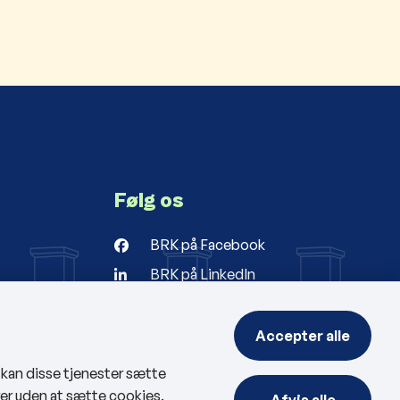
Følg os
BRK på Facebook
BRK på LinkedIn
r
ng
Accepter alle
, kan disse tjenester sætte
rer uden at sætte cookies.