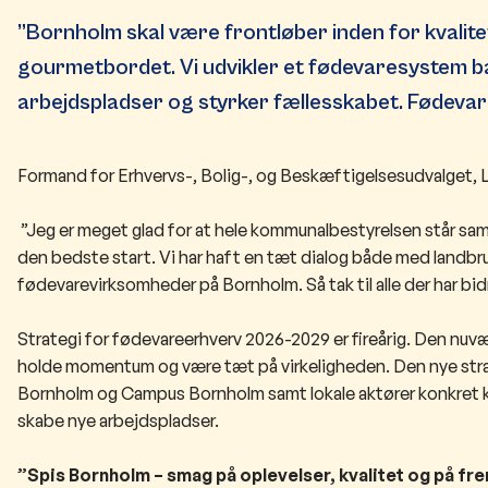
”Bornholm skal være frontløber inden for kvalite
gourmetbordet. Vi udvikler et fødevaresystem ba
arbejdspladser og styrker fællesskabet. Fødevar
Formand for Erhvervs-, Bolig-, og Beskæftigelsesudvalget, 
”
Jeg er meget glad for at hele kommunalbestyrelsen står sam
den bedste start. Vi har haft en tæt dialog både med landbr
fødevarevirksomheder på Bornholm. Så tak til alle der har bidr
Strategi for fødevareerhverv 2026-2029 er fireårig. Den nuvæ
holde momentum og være tæt på virkeligheden. Den nye st
Bornholm og Campus Bornholm samt lokale aktører konkret k
skabe nye arbejdspladser.
”Spis Bornholm – smag på oplevelser, kvalitet og på fr