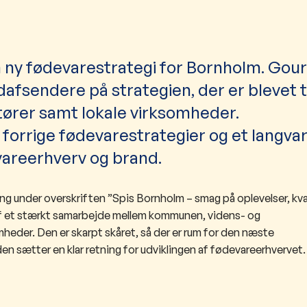
 ny fødevarestrategi for Bornholm. Gou
endere på strategien, der er blevet til
tører samt lokale virksomheder.
forrige fødevarestrategier og et langvar
vareerhverv og brand.
ng under overskriften ”Spis Bornholm – smag på oplevelser, kva
 af et stærkt samarbejde mellem kommunen, videns- og
eder. Den er skarpt skåret, så der er rum for den næste
den sætter en klar retning for udviklingen af fødevareerhvervet