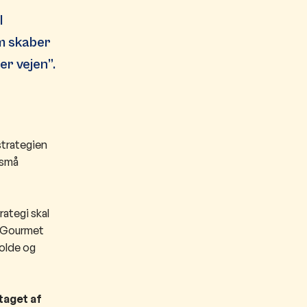
l
om skaber
r vejen”.
strategien
 små
”
rategi skal
, Gourmet
olde og
taget af