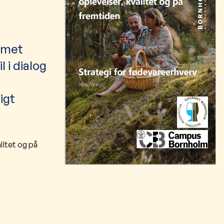
rmet
 i dialog
igt
litet og på
.