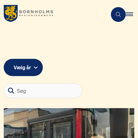
Vælg år
Søg