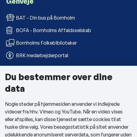
Genveje
BAT - Din bus på Bornholm
BOFA - Bornholms Affaldsselskab
Bornholms Folkebiblioteker
BRK medarbejderportal
Du bestemmer over dine
Om kommunen
data
Kontakt os
Nogle steder på hjemmesiden anvender vi indlejrede
Telefon- og åbningstider
videoer fra hhv. Vimeo og YouTube. Når en video vises
Tilgængelighedserklæring
eller afspilles, kan disse tjenester sætte cookies til at
huske dine valg. Vores besøgsstatistik på sitet anvender
Privatlivspolitik
udelukkende anonymiseret serverdata, som fungerer uden