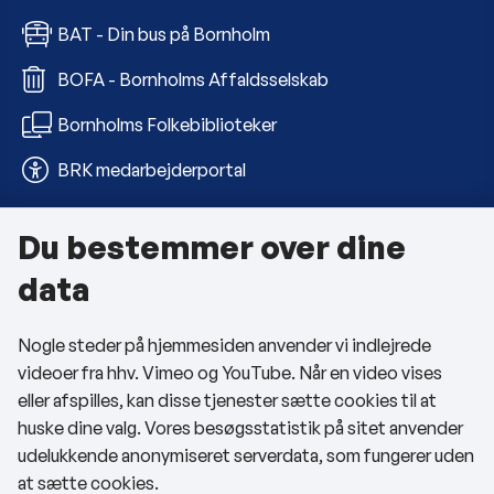
BAT - Din bus på Bornholm
BOFA - Bornholms Affaldsselskab
Bornholms Folkebiblioteker
BRK medarbejderportal
Du bestemmer over dine
Om kommunen
data
Kontakt os
Nogle steder på hjemmesiden anvender vi indlejrede
Telefon- og åbningstider
videoer fra hhv. Vimeo og YouTube. Når en video vises
Tilgængelighedserklæring
eller afspilles, kan disse tjenester sætte cookies til at
huske dine valg. Vores besøgsstatistik på sitet anvender
Privatlivspolitik
udelukkende anonymiseret serverdata, som fungerer uden
at sætte cookies.
Cookies