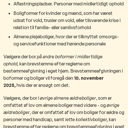
Aflastningspladser. Personer med midlertidigt ophold
Boligformer for kvinder og mænd, som har været
udsat for vold, trusler om vold, eller tilsvarende krise i
relation til familie- eller samlivsforhold
Almene plejeboliger, hvor der er tilknyttet omsorgs-
og servicefunktioner med hørende personale
Vælgere der bor
på andre boformer i midlertidige
ophold,
kan brevstemme efter reglerne om
bestemmeafgivning i eget hjem. Brevstemmeafgivningen i
boformer og boliger vil foregå den
10. november
2025,
hvis der er ansøgt om det.
Vælgere, der bor i
øvrige almene ældreboliger
, som er
omfattet af lov om almene boliger med videre - og
øvrige
ældreboliger
, der er omfattet af lov om boliger for ældre og
personer med handicap, samt
lette kollektivboliger,
kan
brevstemme efter reglerne om brevstemmeafgivning i eget