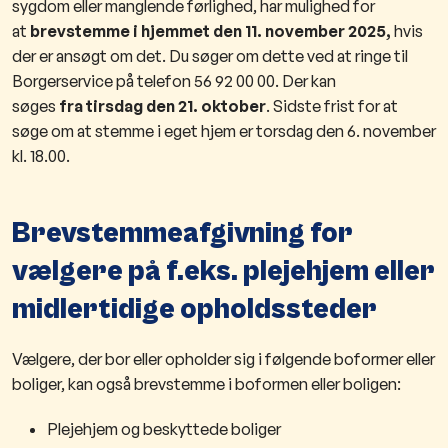
sygdom eller manglende førlighed, har mulighed for
at
brevstemme i hjemmet den 11. november 2025,
hvis
der er ansøgt om det. Du søger om dette ved at ringe til
Borgerservice på telefon 56 92 00 00.
Der kan
søges
f
ra
tirsdag den 21. oktober
. S
idste frist for at
søge om at stemme i eget hjem er torsdag den 6. november
kl. 18.00.
​Brevstemmeafgivning for
vælgere på f.eks. plejehjem eller
midlertidige opholdssteder
Vælgere, der bor eller opholder sig i følgende boformer eller
boliger, kan også brevstemme i boformen eller boligen:
Plejehjem og beskyttede boliger