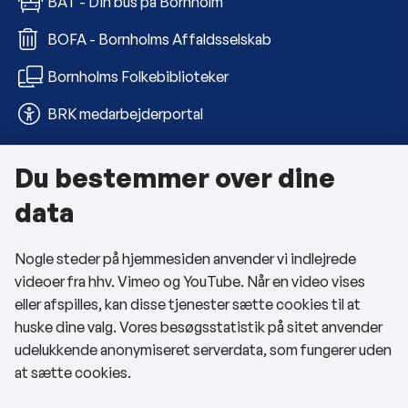
BAT - Din bus på Bornholm
BOFA - Bornholms Affaldsselskab
Bornholms Folkebiblioteker
BRK medarbejderportal
Du bestemmer over dine
Om kommunen
data
Kontakt os
Nogle steder på hjemmesiden anvender vi indlejrede
Telefon- og åbningstider
videoer fra hhv. Vimeo og YouTube. Når en video vises
Tilgængelighedserklæring
eller afspilles, kan disse tjenester sætte cookies til at
huske dine valg. Vores besøgsstatistik på sitet anvender
Privatlivspolitik
udelukkende anonymiseret serverdata, som fungerer uden
at sætte cookies.
Cookies