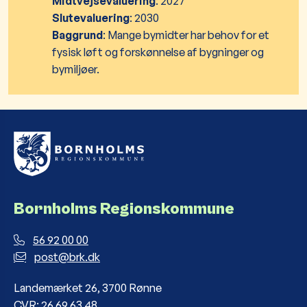
Midtvejsevaluering
: 2027
Slutevaluering
: 2030
Baggrund
: Mange bymidter har behov for et
fysisk løft og forskønnelse af bygninger og
bymiljøer.
Bornholms Regionskommune
56 92 00 00
post@brk.dk
Landemærket 26, 3700 Rønne
CVR: 26 69 63 48