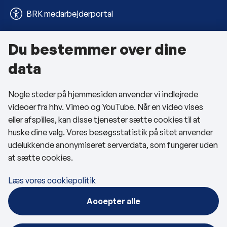
BRK medarbejderportal
Du bestemmer over dine
Om kommunen
data
Kontakt os
Nogle steder på hjemmesiden anvender vi indlejrede
Telefon- og åbningstider
videoer fra hhv. Vimeo og YouTube. Når en video vises
Tilgængelighedserklæring
eller afspilles, kan disse tjenester sætte cookies til at
huske dine valg. Vores besøgsstatistik på sitet anvender
Privatlivspolitik
udelukkende anonymiseret serverdata, som fungerer uden
at sætte cookies.
Cookies
Læs vores cookiepolitik
Følg os
Accepter alle
BRK på Facebook