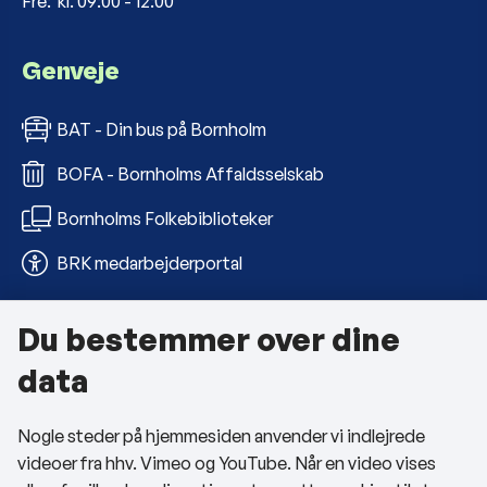
Fre: kl. 09:00 - 12:00
Genveje
BAT - Din bus på Bornholm
BOFA - Bornholms Affaldsselskab
Bornholms Folkebiblioteker
BRK medarbejderportal
Du bestemmer over dine
Om kommunen
data
Kontakt os
Nogle steder på hjemmesiden anvender vi indlejrede
Telefon- og åbningstider
videoer fra hhv. Vimeo og YouTube. Når en video vises
Tilgængelighedserklæring