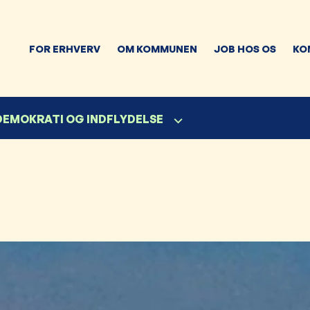
FOR ERHVERV
OM KOMMUNEN
JOB HOS OS
KO
 DEMOKRATI OG INDFLYDELSE