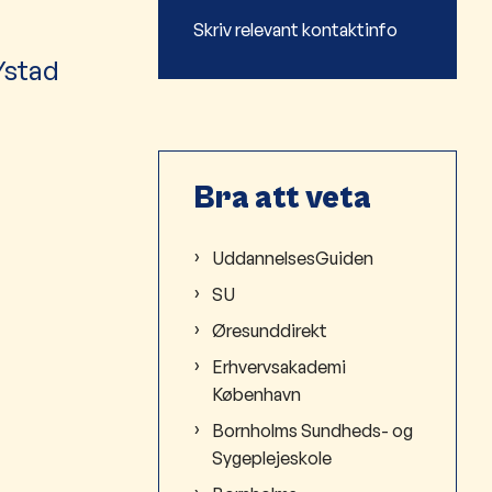
Skriv relevant kontaktinfo
Ystad
Bra att veta
UddannelsesGuiden
SU
Øresunddirekt
Erhvervsakademi
København
Bornholms Sundheds- og
Sygeplejeskole