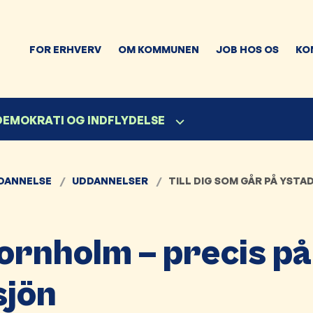
FOR ERHVERV
OM KOMMUNEN
JOB HOS OS
KO
 DEMOKRATI OG INDFLYDELSE
DANNELSE
UDDANNELSER
TILL DIG SOM GÅR PÅ YST
Bornholm – precis på
sjön