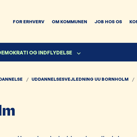
FOR ERHVERV
OM KOMMUNEN
JOB HOS OS
KO
 DEMOKRATI OG INDFLYDELSE
DANNELSE
UDDANNELSESVEJLEDNING UU BORNHOLM
lm