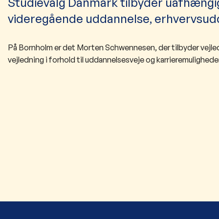
Studievalg Danmark tilbyder uafhængig
videregående uddannelse, erhvervsudd
På Bornholm er det Morten Schwennesen, der tilbyder vejled
vejledning i forhold til uddannelsesveje og karrieremulighede