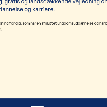
, gratis og landsdækkende vejledning om
annelse og karriere.
ning for dig, som har en afsluttet ungdomsuddannelse og har b
r.