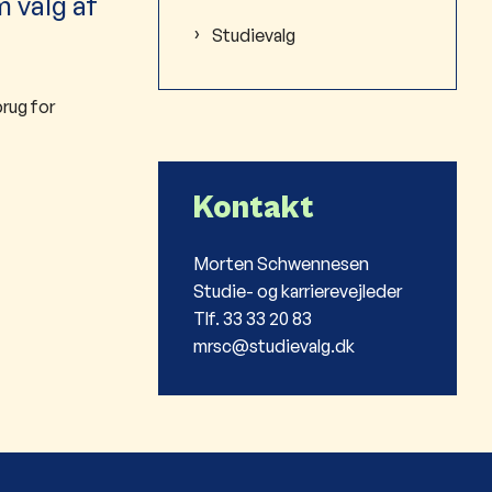
 valg af
Studievalg
rug for
Kontakt
Morten Schwennesen
Studie- og karrierevejleder
Tlf. 33 33 20 83
mrsc@studievalg.dk