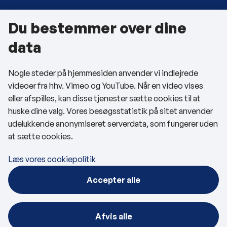
Du bestemmer over dine
Om kommunen
data
Kontakt os
Nogle steder på hjemmesiden anvender vi indlejrede
Telefon- og åbningstider
videoer fra hhv. Vimeo og YouTube. Når en video vises
Tilgængelighedserklæring
eller afspilles, kan disse tjenester sætte cookies til at
huske dine valg. Vores besøgsstatistik på sitet anvender
Privatlivspolitik
udelukkende anonymiseret serverdata, som fungerer uden
at sætte cookies.
Cookies
Læs vores cookiepolitik
Følg os
Accepter alle
BRK på Facebook
BRK på LinkedIn
Afvis alle