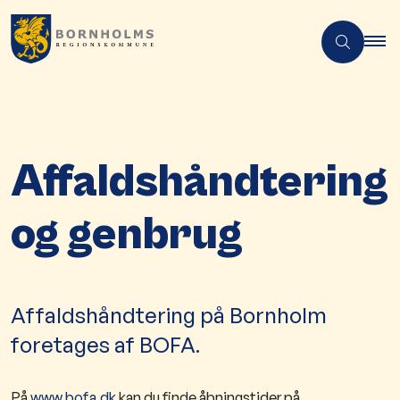
Affaldshåndtering
og genbrug
Affaldshåndtering på Bornholm
foretages af BOFA.
På
www.bofa.dk
kan du finde åbningstider på