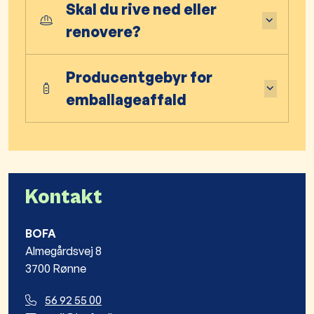
Skal du rive ned eller
renovere?
Producentgebyr for
emballageaffald
Kontakt
BOFA
Almegårdsvej 8
3700 Rønne
56 92 55 00