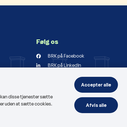
Følg os
BRK på Facebook
BRK på LinkedIn
r
ng
Accepter alle
, kan disse tjenester sætte
rer uden at sætte cookies.
Afvis alle