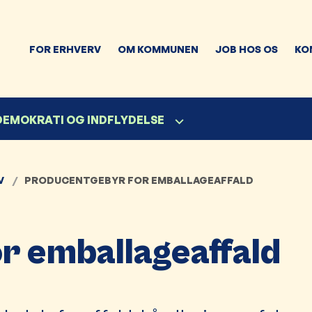
FOR ERHVERV
OM KOMMUNEN
JOB HOS OS
KO
 DEMOKRATI OG INDFLYDELSE
V
PRODUCENTGEBYR FOR EMBALLAGEAFFALD
r emballageaffald