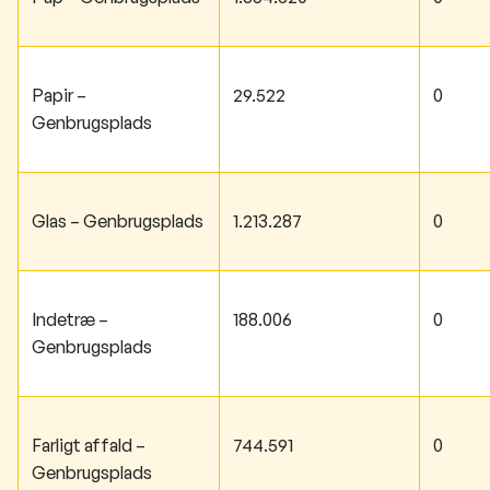
Papir –
29.522
0
Genbrugsplads
Glas – Genbrugsplads
1.213.287
0
Indetræ –
188.006
0
Genbrugsplads
Farligt affald –
744.591
0
Genbrugsplads