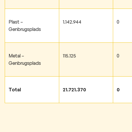
Plast –
1.142.944
0
Genbrugsplads
Metal –
115.125
0
Genbrugsplads
Total
21.721.370
0