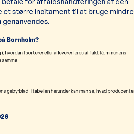
 betale for affaldshåndteringen af den
 et større incitament til at bruge mindre
an genanvendes.
 på Bornholm?
, hvordan I sorterer eller afleverer jeres affald. Kommunens
de samme.
 gebyrblad. I tabellen herunder kan man se, hvad producenter
026