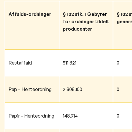
Affalds-ordninger
§ 102 stk. 1 Gebyrer
§ 102 
for ordninger tildelt
genere
​producenter
Restaffald
511.321
0
Pap – Henteordning
2.808.100
0
Papir – Henteordning
148.914
0