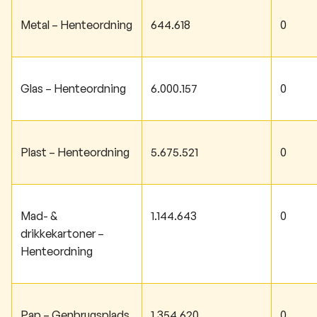
Metal – Henteordning
644.618
0
Glas – Henteordning
6.000.157
0
Plast – Henteordning
5.675.521
0
Mad- &
1.144.643
0
drikkekartoner –
Henteordning
Pap – Genbrugsplads
1.354.620
0