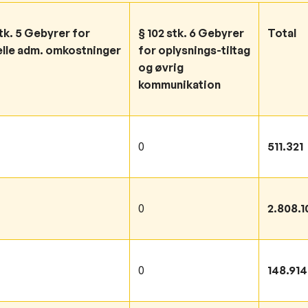
stk. 5 Gebyrer for
§ 102 stk. 6 Gebyrer
Total
lle adm. omkostninger
for oplysnings-tiltag
og øvrig
kommunikation
0
511.321
0
2.808.1
0
148.914