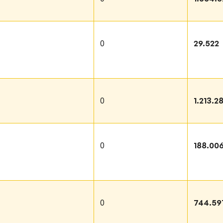
0
29.522
0
1.213.2
0
188.00
0
744.59