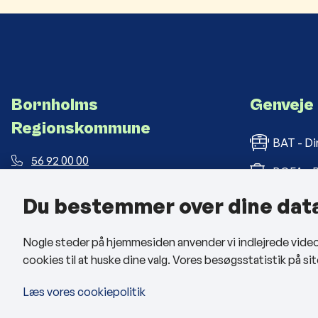
Bornholms
Genveje
Regionskommune
BAT - Di
56 92 00 00
BOFA - B
post@brk.dk
Du bestemmer over dine dat
Bornholm
Landemærket 26, 3700 Rønne
CVR: 26 69 63 48
BRK med
Nogle steder på hjemmesiden anvender vi indlejrede videoer
cookies til at huske dine valg. Vores besøgsstatistik på 
Man - tors: kl. 09:00 - 14:00
Fre: kl. 09:00 - 12:00
Læs vores cookiepolitik