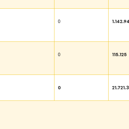
0
1.142.9
0
115.125
0
21.721.