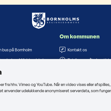
Om kommunen
n bus på Bornholm
Kontakt os
ornholms Affaldsselskab
Telefon- og åbningstide
a
s Folkebiblioteker
Tilgængelighedserklæri
arbejderportal
Privatlivspolitik
 fra hhv. Vimeo og YouTube. Når en video vises eller afspilles
Cookies
sitet anvender udelukkende anonymiseret serverdata, som funge