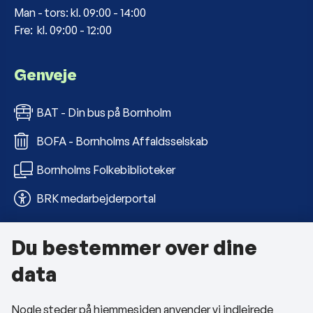
Man - tors: kl. 09:00 - 14:00
Fre: kl. 09:00 - 12:00
Genveje
BAT - Din bus på Bornholm
BOFA - Bornholms Affaldsselskab
Bornholms Folkebiblioteker
BRK medarbejderportal
Du bestemmer over dine
Om kommunen
data
Kontakt os
Nogle steder på hjemmesiden anvender vi indlejrede
Telefon- og åbningstider