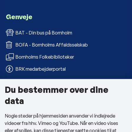
Genveje
BAT - Din bus på Bornholm
BOFA - Bornholms Affaldsselskab
Bornholms Folkebiblioteker
BRK medarbejderportal
Du bestemmer over dine
Om kommunen
data
Kontakt os
Nogle steder på hjemmesiden anvender vi indlejrede
Telefon- og åbningstider
videoer fra hhv. Vimeo og YouTube. Når en video vises
Tilgængelighedserklæring
eller afspilles, kan disse tjenester sætte cookies til at