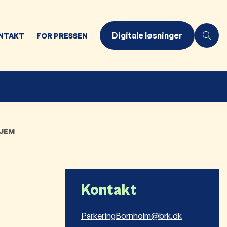
Digitale løsninger
NTAKT
FOR PRESSEN
HJEM
Kontakt
ParkeringBornholm@brk.dk