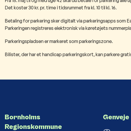
Fra 15. maj til og med uge 42 skal du betale for parkering alle 
Det koster 30 kr. pr. time i tidsrummet fra kl. 10 til kl. 16.
Betaling for parkering sker digitalt via parkeringsapps som Ea
Parkeringen registreres elektronisk via køretøjets nummerpl
Parkeringspladsen er markeret som parkeringszone.
Bilister, der har et handicap parkeringskort, kan parkere gra
Bornholms
Genveje
Regionskommune